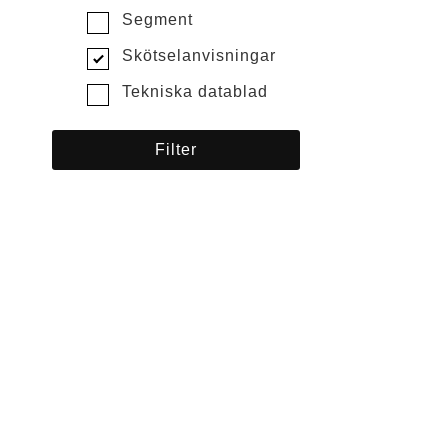
Segment
Skötselanvisningar
Tekniska datablad
cy
tement