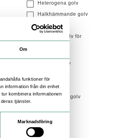
Heterogena golv
Halkhämmande golv
ESD-golv
FastLay - Golv för
lösläggning
Om
LVT-golv
Maritima golv
Sportgolv
andahålla funktioner för
Akustikgolv
n information från din enhet
 tur kombinera informationen
Artigo gummigolv
deras tjänster.
Textilplattor
Väggvinyl
Marknadsföring
Entrésystem