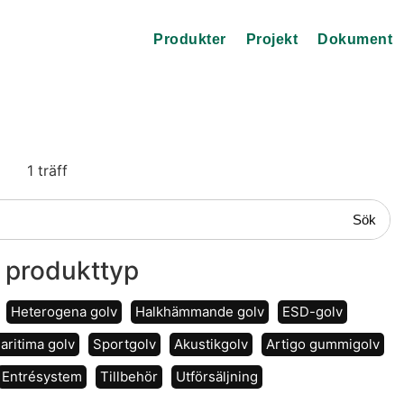
Produkter
Projekt
Dokument
1
träff
Sök
j produkttyp
Heterogena golv
Halkhämmande golv
ESD-golv
aritima golv
Sportgolv
Akustikgolv
Artigo gummigolv
Entrésystem
Tillbehör
Utförsäljning