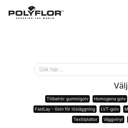
Väl
Tillbehör gummigolv
Homogena golv
FastLay - Golv för lösläggning
LVT-golv
M
Textilplattor
Väggvinyl