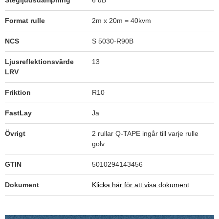
Stegljudsdämpning
6 dB
Format rulle
2m x 20m = 40kvm
NCS
S 5030-R90B
Ljusreflektionsvärde
13
LRV
Friktion
R10
FastLay
Ja
Övrigt
2 rullar Q-TAPE ingår till varje rulle
golv
GTIN
5010294143456
Dokument
Klicka här för att visa dokument