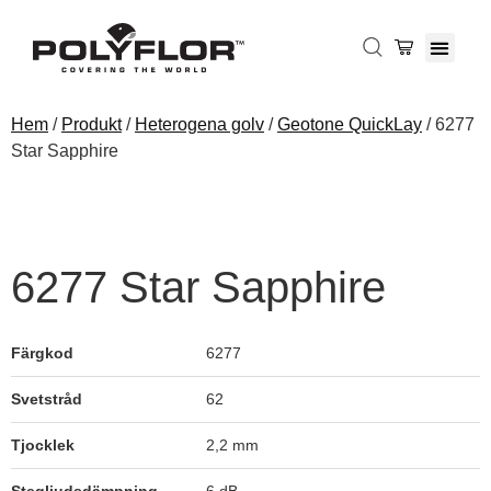
Hem
/
Produkt
/
Heterogena golv
/
Geotone QuickLay
/ 6277
Star Sapphire
6277 Star Sapphire
Färgkod
6277
Svetstråd
62
Tjocklek
2,2 mm