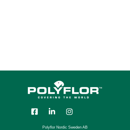
6282 Shingle Beach
6283 Volcanics
6284 Sand Bar
6285 Toasted Mauve
6286 Solent Gold
Polyflor Nordic Sweden AB