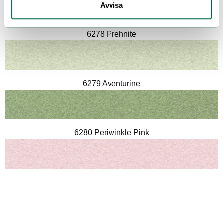
Avvisa
6278 Prehnite
6279 Aventurine
6280 Periwinkle Pink
6281 Glacial Mist