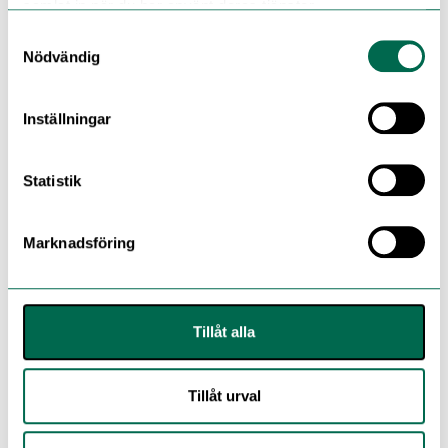
samlat in när du har använt deras tjänster.
6272 Flint Earth
Samtyckesval
Nödvändig
Beställ ett prov – lägg i korg
Inställningar
6273 Classic Rock
FLERA FÄRGER
Statistik
6274 Alpine Blue
Marknadsföring
6276 Paddlestone
Tillåt alla
Tillåt urval
6277 Star Sapphire