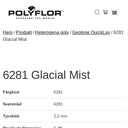
Hem
/
Produkt
/
Heterogena golv
/
Geotone QuickLay
/ 6281
Glacial Mist
6281 Glacial Mist
Färgkod
6281
Svetstråd
6281
Tjocklek
2,2 mm