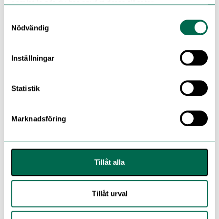
samlat in när du har använt deras tjänster.
6277 Star Sapphire
Samtyckesval
Nödvändig
Beställ ett prov – lägg i korg
Inställningar
6278 Prehnite
FLERA FÄRGER
Statistik
6279 Aventurine
Marknadsföring
6280 Periwinkle Pink
Tillåt alla
Tillåt urval
6281 Glacial Mist