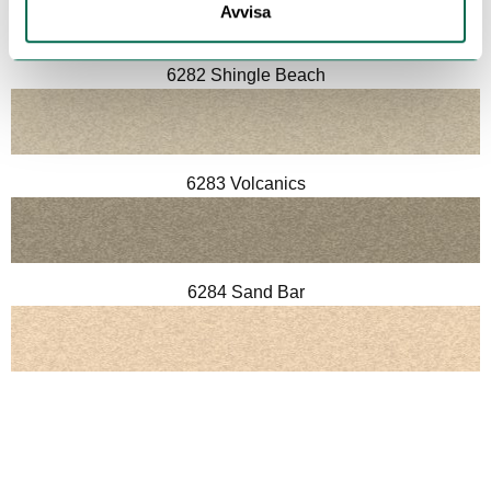
Avvisa
6282 Shingle Beach
6283 Volcanics
6284 Sand Bar
6285 Toasted Mauve