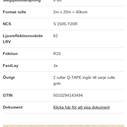
Stegljudsdämpning
6 dB
Format rulle
2m x 20m = 40kvm
NCS
S 1505-Y20R
6267 Pebble Time
Ljusreflektionsvärde
62
LRV
Friktion
R10
6268 Fountain Stone
FastLay
Ja
Övrigt
2 rullar Q-TAPE ingår till varje rulle
golv
6269 Magnetite
GTIN
5010294143494
Dokument
Klicka här för att visa dokument
6271 Pearl Grey