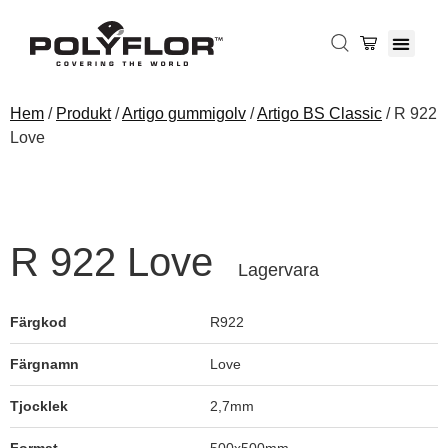
Hem
/
Produkt
/
Artigo gummigolv
/
Artigo BS Classic
/ R 922
Love
R 922 Love
Lagervara
Färgkod
R922
Färgnamn
Love
Tjocklek
2,7mm