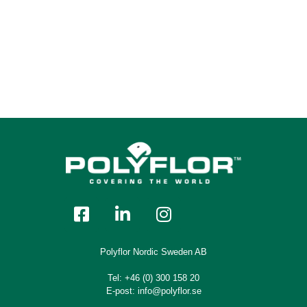
G 815 Stone
G 814 Titanium
G 820 Pearl
G 804 Metal
Polyflor Nordic Sweden AB
Tel:
+46 (0) 300 158 20
G 805 Eiffel
E-post:
info@polyflor.se