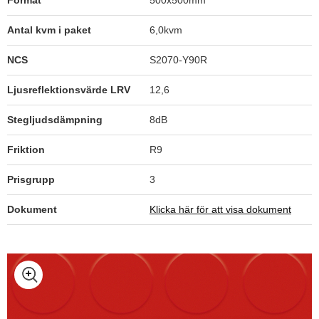
Format
500x500mm
Antal kvm i paket
6,0kvm
NCS
S2070-Y90R
Ljusreflektionsvärde LRV
12,6
Stegljudsdämpning
8dB
Friktion
R9
Prisgrupp
3
Dokument
Klicka här för att visa dokument