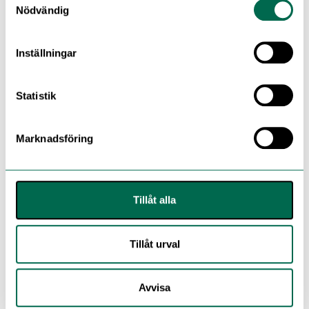
Nödvändig
FLERA FÄRGER
Inställningar
V 713 Meadow
Statistik
Marknadsföring
V 755 Lime
Tillåt alla
Y 507 Helios
Tillåt urval
Y 510 Orange
Avvisa