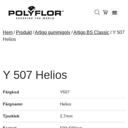
Hem
/
Produkt
/
Artigo gummigolv
/
Artigo BS Classic
/ Y 507
Helios
Y 507 Helios
Färgkod
Y507
Färgnamn
Helios
Tjocklek
2,7mm