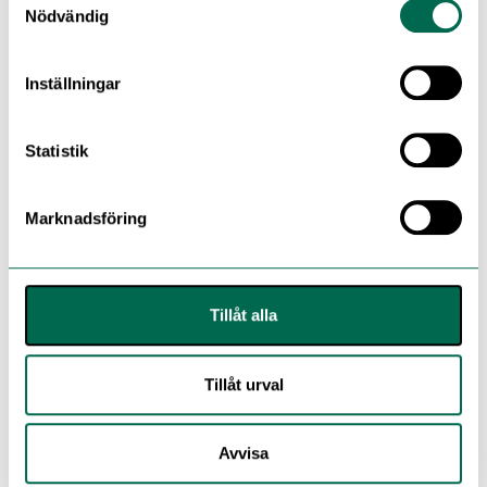
Nödvändig
FLERA FÄRGER
Inställningar
V 713 Meadow
Statistik
Marknadsföring
V 755 Lime
Tillåt alla
Y 507 Helios
Tillåt urval
Y 510 Orange
Avvisa