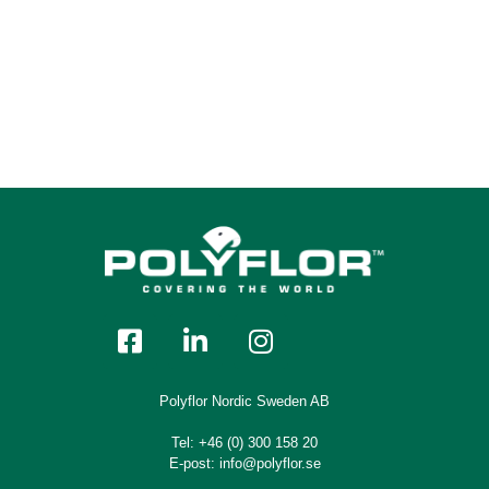
G 815 Stone
G 814 Titanium
G 820 Pearl
G 804 Metal
Polyflor Nordic Sweden AB
Tel:
+46 (0) 300 158 20
G 805 Eiffel
E-post:
info@polyflor.se