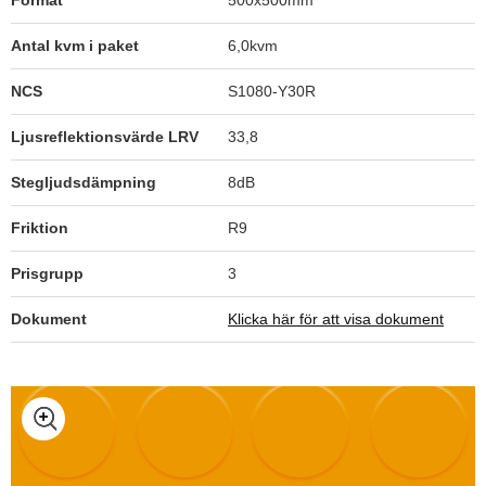
Format
500x500mm
Antal kvm i paket
6,0kvm
NCS
S1080-Y30R
Ljusreflektionsvärde LRV
33,8
Stegljudsdämpning
8dB
Friktion
R9
Prisgrupp
3
Dokument
Klicka här för att visa dokument