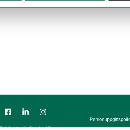
Personuppgiftspoli
Polyflor Nordic Sweden AB