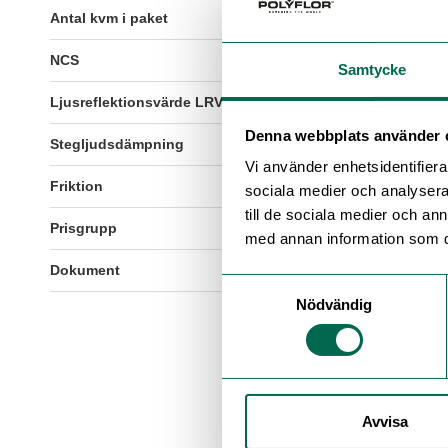
Antal kvm i paket
6,0kvm
NCS
S1080-Y60R
Samtycke
Ljusreflektionsvärde LRV
22,4
Denna webbplats använder 
Stegljudsdämpning
8dB
Vi använder enhetsidentifierar
Friktion
R9
sociala medier och analysera 
till de sociala medier och a
Prisgrupp
3
med annan information som du 
Dokument
Klicka här för att visa do
Samtyckesval
Nödvändig
Avvisa