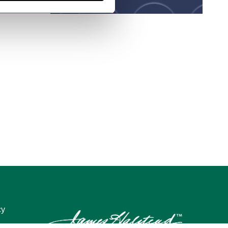
B 218 Lagoon
B 212 Sky
G 815 Stone
G 814 Titanium
cy