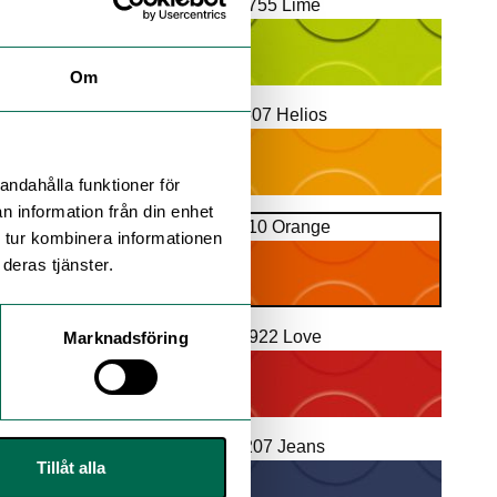
V 755 Lime
Om
Y 507 Helios
andahålla funktioner för
n information från din enhet
Y 510 Orange
 tur kombinera informationen
deras tjänster.
R 922 Love
Marknadsföring
B 207 Jeans
Tillåt alla