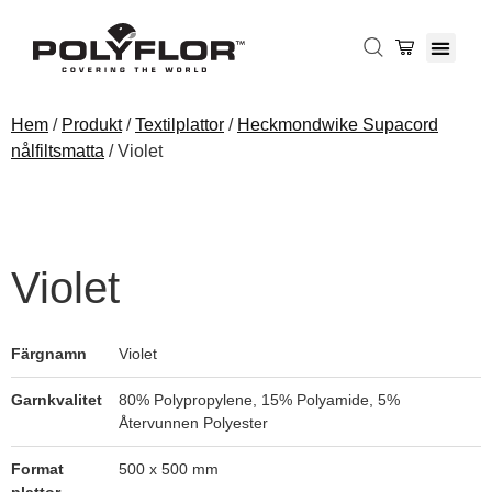
Willow
Hem
/
Produkt
/
Textilplattor
/
Heckmondwike Supacord
Green
nålfiltsmatta
/ Violet
Emerald
Violet
Aquamarine
Färgnamn
Violet
Garnkvalitet
80% Polypropylene, 15% Polyamide, 5%
Återvunnen Polyester
Arctic Blue
Format
500 x 500 mm