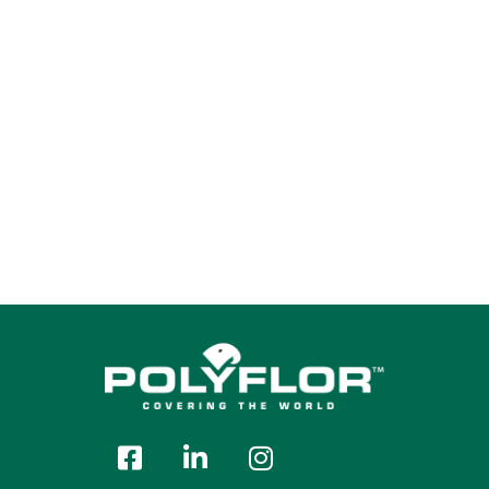
Mulberry
Heather
Claret
Red