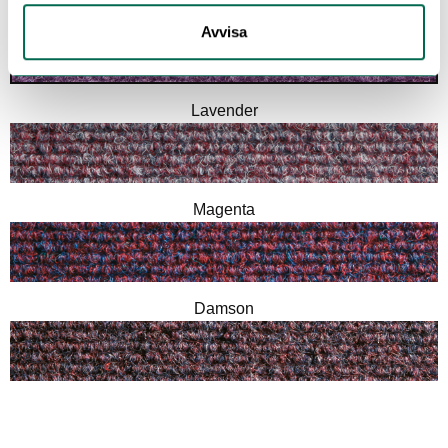
Violet
Avvisa
Lavender
Magenta
Damson
Moorland