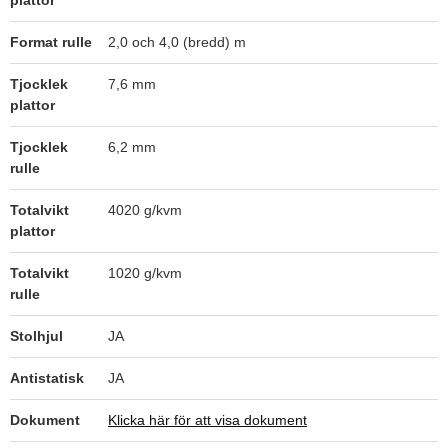
plattor
Format rulle
2,0 och 4,0 (bredd) m
Moonlight
Tjocklek
7,6 mm
plattor
Tjocklek
6,2 mm
Kingfisher
rulle
Totalvikt
4020 g/kvm
plattor
Onyx
Totalvikt
1020 g/kvm
rulle
Stolhjul
JA
Astra Blue
Antistatisk
JA
Dokument
Klicka här för att visa dokument