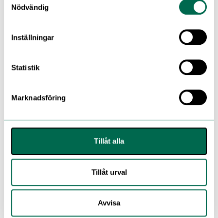
Nödvändig
FLERA FÄRGER
Inställningar
9955 Classic Limed Ash
Statistik
Marknadsföring
9953 Warm Limed Ash
Tillåt alla
9954 Roasted Limed Ash
Tillåt urval
9985 Honey Beige
Avvisa