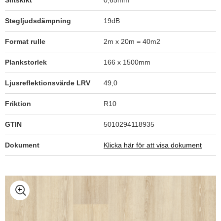
Slitskikt
0,65mm
Stegljudsdämpning
19dB
Format rulle
2m x 20m = 40m2
Plankstorlek
166 x 1500mm
Ljusreflektionsvärde LRV
49,0
Friktion
R10
GTIN
5010294118935
Dokument
Klicka här för att visa dokument