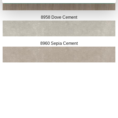
8958 Dove Cement
8960 Sepia Cement
8959 Pewter Cement
9965 Light Grey Concrete