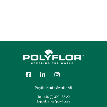
9966 Cool Concrete
9968 Dark Grey Concrete
9969 Light Industrial Concrete
9970 Dark Industrial Concrete
Polyflor Nordic Sweden AB
Tel:
+46 (0) 300 158 20
9967 Warm Concrete
E-post:
info@polyflor.se