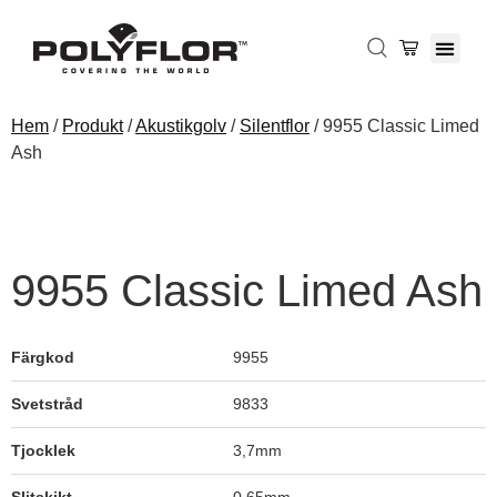
Hem
/
Produkt
/
Akustikgolv
/
Silentflor
/ 9955 Classic Limed
Ash
9955 Classic Limed Ash
Färgkod
9955
Svetstråd
9833
Tjocklek
3,7mm