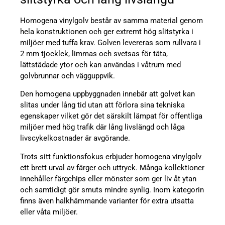
Homogena vinylgolv består av samma material genom
hela konstruktionen och ger extremt hög slitstyrka i
miljöer med tuffa krav. Golven levereras som rullvara i
2 mm tjocklek, limmas och svetsas för täta,
lättstädade ytor och kan användas i våtrum med
golvbrunnar och vägguppvik.
Den homogena uppbyggnaden innebär att golvet kan
slitas under lång tid utan att förlora sina tekniska
egenskaper vilket gör det särskilt lämpat för offentliga
miljöer med hög trafik där lång livslängd och låga
livscykelkostnader är avgörande.
Trots sitt funktionsfokus erbjuder homogena vinylgolv
ett brett urval av färger och uttryck. Många kollektioner
innehåller färgchips eller mönster som ger liv åt ytan
och samtidigt gör smuts mindre synlig. Inom kategorin
finns även halkhämmande varianter för extra utsatta
eller våta miljöer.