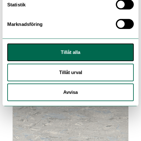
Statistik
Classic Mystique
Classic Mystique är ett homogent vinylgolv med ett
Marknadsföring
subtilt och tidlöst designuttryck. Golvet är u...
Tillåt alla
Tillåt urval
Avvisa