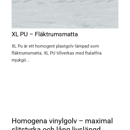
XL PU – Fläktrumsmatta
XL Pu är ett homogent plastgolv lämpad som
fläktrumsmatta. XL PU tillverkas med ftalatfria
mjukgö...
Homogena vinylgolv – maximal
slitstyrka och lång livslängd