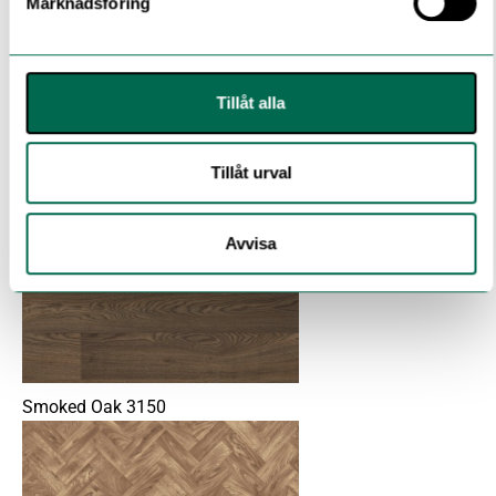
Marknadsföring
Tillåt alla
Oiled Oak 2990
Tillåt urval
Avvisa
Rural Deckwood 3102
Smoked Oak 3150