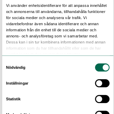
Vi använder enhetsidentifierare för att anpassa innehållet
och annonserna till användarna, tillhandahålla funktioner
för sociala medier och analysera vår trafik. Vi
Oslo Oak 3104
vidarebefordrar även sådana identifierare och annan
information från din enhet till de sociala medier och
annons- och analysföretag som vi samarbetar med.
Dessa kan i sin tur kombinera informationen med annan
information som du har tillhandahållit eller som de har
Alloyed Timber 3105
samlat in när du har använt deras tjänster.
Samtyckesval
Nödvändig
Parish Oak Parquet 3106
Inställningar
Statistik
Newport Oak 3109