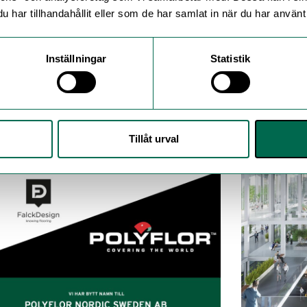
har tillhandahållit eller som de har samlat in när du har använt 
Inställningar
Statistik
era stilleståndstid och slutkostnad
Expona Liv
våra FastLay Products
Expona Living C
bostäder.
r Nordic lanserar en ny produktkategori, FastLay
ts!
Tillåt urval