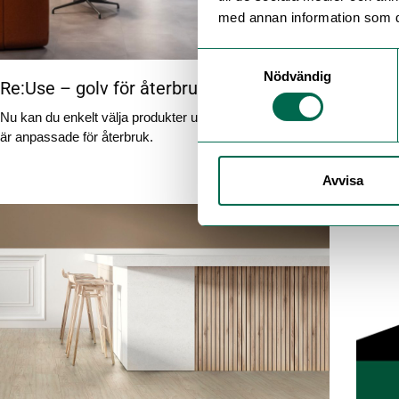
med annan information som du 
Samtyckesval
Nödvändig
Re:Use – golv för återbruk
Minim
med 
Nu kan du enkelt välja produkter ur vårt sortiment som
är anpassade för återbruk.
Polyflo
Produc
Avvisa