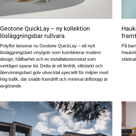
Geotone QuickLay – ny kollektion
Hauke
lösläggningsbar rullvara
framt
Polyflor lanserar nu Geotone QuickLay – ett nytt
På bar
lösläggningsbart vinylgolv som kombinerar modern
Haukela
design, hållbarhet och en installationsmetod som
städvat
verkligen sparar tid. Detta är ett limfritt, slitstarkt och
återvinningsbart golv utvecklat speciellt för miljöer med
hög trafik, där snabb framdrift och minimal driftstopp är
avgörande.