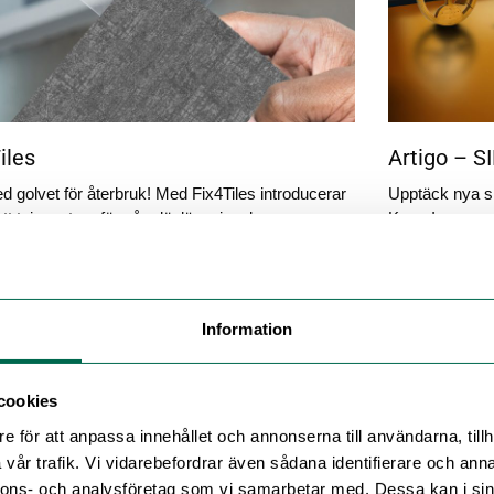
iles
Artigo – 
d golvet för återbruk! Med Fix4Tiles introducerar
Upptäck nya si
nytt tejpsystem för våra lösläggningsbara
Kayar!
er.
Information
cookies
e för att anpassa innehållet och annonserna till användarna, tillh
vår trafik. Vi vidarebefordrar även sådana identifierare och anna
nnons- och analysföretag som vi samarbetar med. Dessa kan i sin