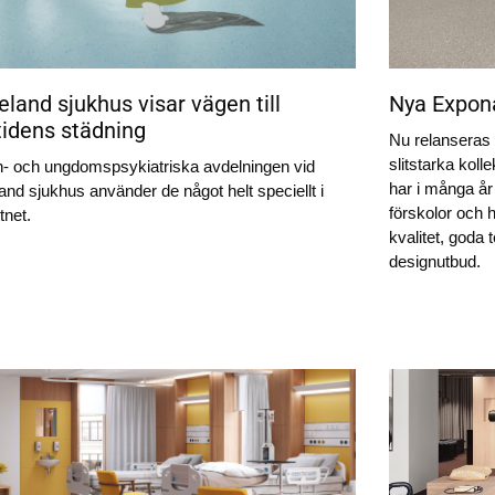
land sjukhus visar vägen till
Nya Expon
idens städning
Nu relanseras
slitstarka koll
n- och ungdomspsykiatriska avdelningen vid
har i många år 
nd sjukhus använder de något helt speciellt i
förskolor och 
tnet.
kvalitet, goda
designutbud.