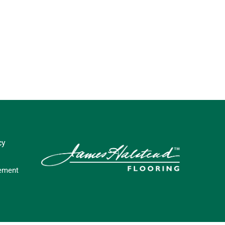
cy
tement