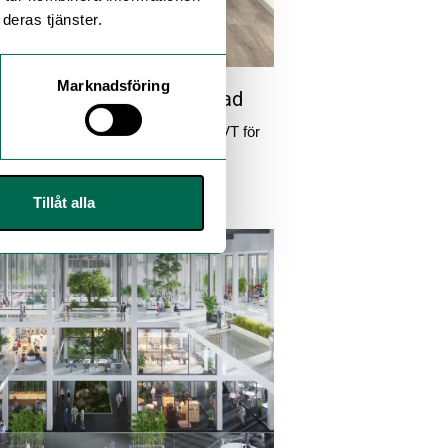
deras tjänster.
Marknadsföring
ing Clic – ny LVT för bostad
lic är en helt ny kollektion klick-LVT för
Tillåt alla