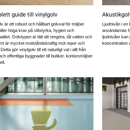
ett guide till vinylgolv
Akustikgol
lv är ett robust och hållbart golvval för miljöer
Ljudnivån i en
ller höga krav på slitstyrka, hygien och
användarnas hä
alitet. Golvtypen är lätt att rengöra, tål vatten och
ljudnivåer kan 
amt är mycket motståndskraftig mot repor och
koncentration 
 Detta gör vinylgolv till ett naturligt val i allt från
och offentliga byggnader till butiker, kontorsmiljöer
ll.