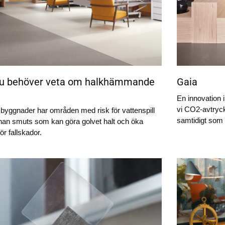
 du behöver veta om halkhämmande
Gaia
En innovation
vi CO2-avtryc
yggnader har områden med risk för vattenspill
samtidigt som v
nan smuts som kan göra golvet halt och öka
ör fallskador.