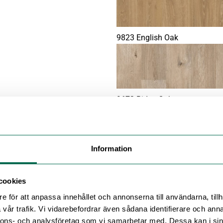
9823 English Oak
9672 Ridge Oak
Information
9827 Smoked Oak
cookies
e för att anpassa innehållet och annonserna till användarna, tillh
vår trafik. Vi vidarebefordrar även sådana identifierare och anna
nnons- och analysföretag som vi samarbetar med. Dessa kan i sin
9676 Borough Oak