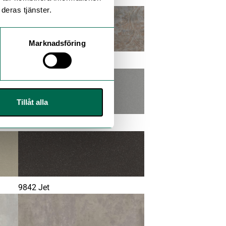
deras tjänster.
Marknadsföring
9861 Copper Ornamental
Tillåt alla
9845 Storm
9842 Jet