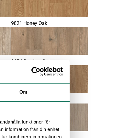
9821 Honey Oak
9674 Bracken Oak
Om
9822 Toasted Oak
andahålla funktioner för
n information från din enhet
 tur kombinera informationen
9869 Honey Beige