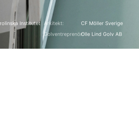
rolinska Institutet
Arkitekt:
CF Möller Sverige
Golventreprenör:
Olle Lind Golv AB