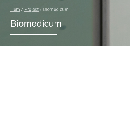
Hem
/
Projekt
/ Biomedicum
Biomedicum
“Biomedicum består av fyra sektioner fördelat på elv
våningar, på sammanlagt 65 000 kvadratmeter. I
Biomedicum finns delad infrastruktur, vilket innebär a
avancerade teknikplattformar och utrustning kan
användas av fler och att forskargrupper kan samarbe
att uppnå resultat. Laboratoriet är ett av Europas
modernaste.”
– Karolinska Institutet
I byggnadens laboratorium och kontor valdes vårt