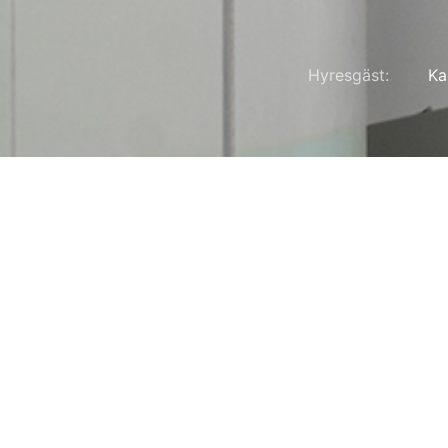
Hyresgäst:
Ka
a
tt
ta för