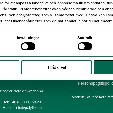
e för att anpassa innehållet och annonserna till användarna, tillh
vår trafik. Vi vidarebefordrar även sådana identifierare och anna
nnons- och analysföretag som vi samarbetar med. Dessa kan i sin
har tillhandahållit eller som de har samlat in när du har använt 
Inställningar
Statistik
ntroducerar vi ett nytt tejpsystem för våra lösläggningsbar
Tillåt urval
Personuppgiftspoli
Polyflor Nordic Sweden AB
Modern Slavery Act Sta
Tel:
+46 (0) 300 158 20
E-post:
info@polyflor.se