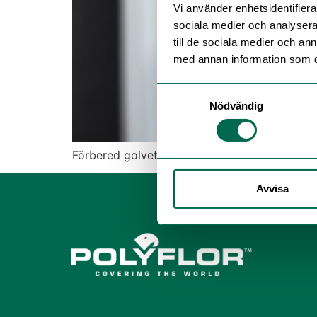
Vi använder enhetsidentifierar
sociala medier och analysera 
till de sociala medier och a
med annan information som du 
Samtyckesval
Nödvändig
Förbered golvet för återbruk! Med Fix4Tiles i
Avvisa