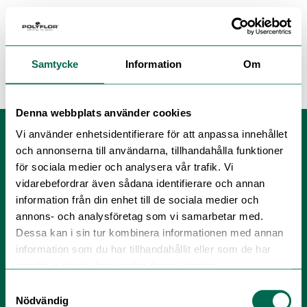
Samtycke
Information
Om
EPD
Denna webbplats använder cookies
Vi använder enhetsidentifierare för att anpassa innehållet
och annonserna till användarna, tillhandahålla funktioner
för sociala medier och analysera vår trafik. Vi
vidarebefordrar även sådana identifierare och annan
information från din enhet till de sociala medier och
annons- och analysföretag som vi samarbetar med.
Dessa kan i sin tur kombinera informationen med annan
Polyflor Nordic Sweden AB
information som du har tillhandahållit eller som de har
samlat in när du har använt deras tjänster.
Tel:
+46 (0) 300 158 20
E-post:
info@polyflor.se
Samtyckesval
Nödvändig