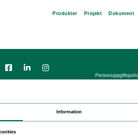
Produkter
Projekt
Dokument
Personuppgiftspoli
Polyflor Nordic Sweden AB
Modern Slavery Act Sta
Tel:
+46 (0) 300 158 20
E-post:
info@polyflor.se
Information
cookies