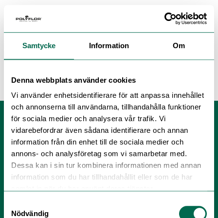
Samtycke
Information
Om
Mixad
läggningsriktning
Denna webbplats använder cookies
Vi använder enhetsidentifierare för att anpassa innehållet
och annonserna till användarna, tillhandahålla funktioner
för sociala medier och analysera vår trafik. Vi
vidarebefordrar även sådana identifierare och annan
information från din enhet till de sociala medier och
annons- och analysföretag som vi samarbetar med.
Dessa kan i sin tur kombinera informationen med annan
information som du har tillhandahållit eller som de har
samlat in när du har använt deras tjänster.
Polyflor Nordic Sweden AB
Samtyckesval
Nödvändig
Tel:
+46 (0) 300 158 20