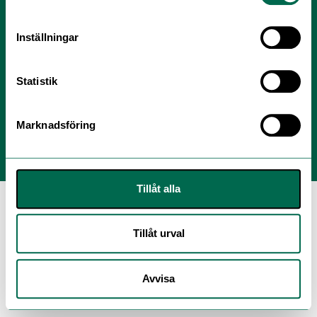
E-post:
info@polyflor.se
Inställningar
Personuppgiftspolicy
Statistik
Modern Slavery Act Statement
Marknadsföring
Tillåt alla
Tillåt urval
Avvisa