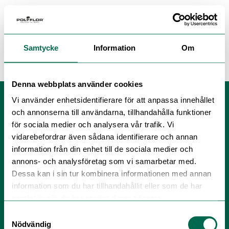
Samtycke
Information
Om
Sunda Hus
Denna webbplats använder cookies
Vi använder enhetsidentifierare för att anpassa innehållet
och annonserna till användarna, tillhandahålla funktioner
för sociala medier och analysera vår trafik. Vi
vidarebefordrar även sådana identifierare och annan
information från din enhet till de sociala medier och
annons- och analysföretag som vi samarbetar med.
Dessa kan i sin tur kombinera informationen med annan
Polyflor Nordic Sweden AB
information som du har tillhandahållit eller som de har
samlat in när du har använt deras tjänster.
Tel:
+46 (0) 300 158 20
E-post:
info@polyflor.se
Samtyckesval
Nödvändig