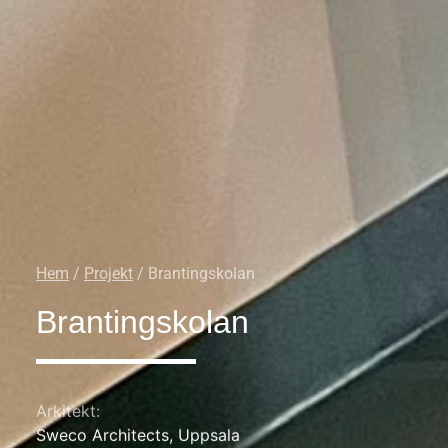
Hem
/
Projekt
/ Brantingskolan
Brantingskolan
Arkitekt:
Sweco Architects, Uppsala