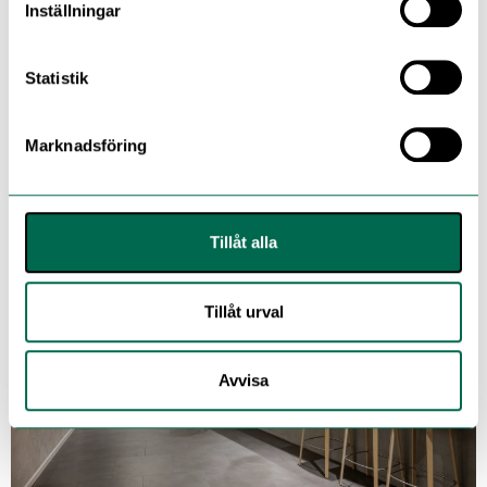
är anpassade för återbruk.
Inställningar
Minimera stilleståndstid och
Statistik
slutkostnad med våra
FastLay Products
Marknadsföring
Tillåt alla
Tillåt urval
Avvisa