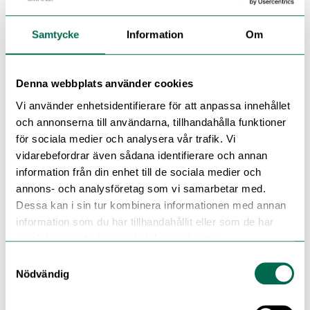
Samtycke
Information
Om
Upptäck nya silkesmatta ytan på Artigo ND Uni och
Kayar!
Denna webbplats använder cookies
Vi använder enhetsidentifierare för att anpassa innehållet
Re:Use – golv för återbruk
och annonserna till användarna, tillhandahålla funktioner
för sociala medier och analysera vår trafik. Vi
vidarebefordrar även sådana identifierare och annan
information från din enhet till de sociala medier och
annons- och analysföretag som vi samarbetar med.
Dessa kan i sin tur kombinera informationen med annan
information som du har tillhandahållit eller som de har
samlat in när du har använt deras tjänster.
Samtyckesval
Nödvändig
Nu kan du enkelt välja produkter ur vårt sortiment som